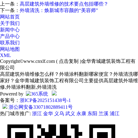
上一条：
高层建筑外墙维修的技术要点包括哪些？
下一条：
外墙清洗：焕新城市容颜的“美容师”
网站首页
关于我们
新闻中心
产品中心
联系我们
网站地图
XML
Copyright©
www.cnxlf.com
(
点击复制
)金华青城建筑装饰工程有
限公司
高层建筑外墙维修怎么样？外墙涂料翻新哪家便宜？外墙清洗哪
家好？金华青城建筑装饰工程有限公司主要提供高层建筑外墙维
修,外墙涂料翻新,外墙清洗
Powered by
备案号：
浙ICP备2025151438号-1
浙公网安备33071802889411号
热门城市推广:
浙江
金华
义乌
武义
永康
东阳
兰溪
浦江